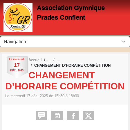
Panneau de gestion des cookies
Association Gymnique
Prades Conflent
Le
mercredi
Accueil
17
CHANGEMENT D’HORAIRE COMPÉTITION
DÉC.
2025
CHANGEMENT
D’HORAIRE COMPÉTITION
Le
mercredi
17
déc.
2025
de 15h30 à 18h30