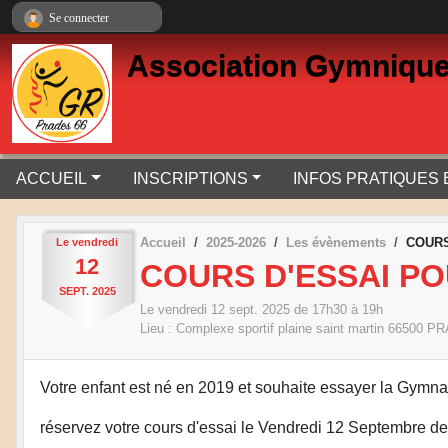
Panneau de gestion des cookies
Se connecter
Association Gymnique
ACCUEIL
INSCRIPTIONS
INFOS PRATIQUES
Accueil
2025-2026
Les évènements
COURS 
Le
vendredi
12
COURS D'ESSAI PO
SEPT.
2025
Le
vendredi
12
sept.
2025
de 17h30 à 19h
Lieu :
Complexe sportif plaine saint martin
66500
PR
Votre enfant est né en 2019 et souhaite essayer la Gymn
réservez votre cours d'essai le Vendredi 12 Septembre d