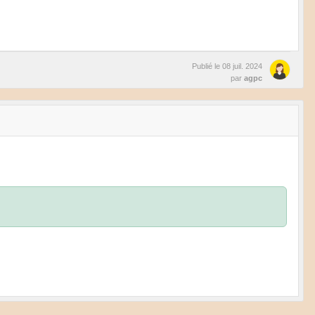
Publié le
08 juil. 2024
par
agpc